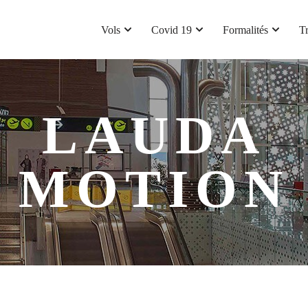
Vols
Covid 19
Formalités
T
LAUDA
MOTION