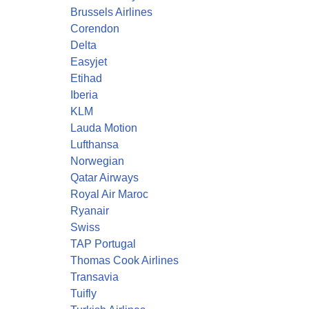
Brussels Airlines
Corendon
Delta
Easyjet
Etihad
Iberia
KLM
Lauda Motion
Lufthansa
Norwegian
Qatar Airways
Royal Air Maroc
Ryanair
Swiss
TAP Portugal
Thomas Cook Airlines
Transavia
Tuifly