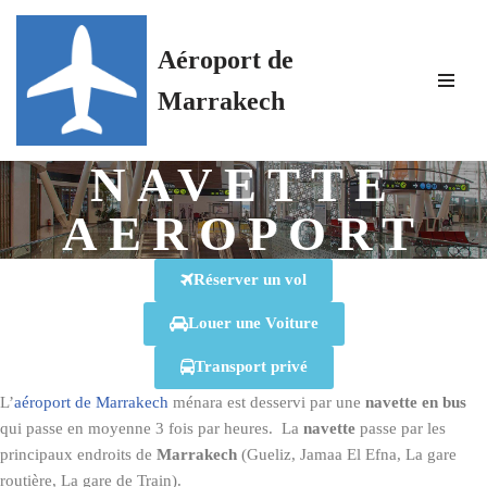
Aéroport de
Aller
au
Marrakech
contenu
NAVETTE
AEROPORT
Réserver un vol
Louer une Voiture
Transport privé
L’
aéroport de Marrakech
ménara est desservi par une
navette en bus
qui passe en moyenne 3 fois par heures. La
navette
passe par les
principaux endroits de
Marrakech
(Gueliz, Jamaa El Efna, La gare
routière, La gare de Train).