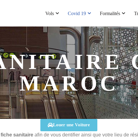
Vols
Covid 19
Formalités
T
ANITAIRE 
MAROC
Louer une Voiture
e
fiche sanitaire
afin de vous dentifier ainsi que votre lieu de ré