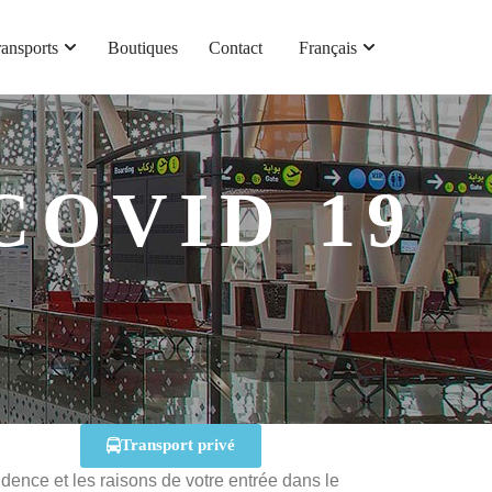
ransports
Boutiques
Contact
Français
COVID 19
Transport privé
sidence et les raisons de votre entrée dans le