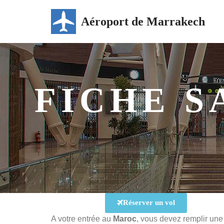
Aéroport de Marrakech
Aller
au
contenu
FICHE S
Réserver un vol
A votre entrée au
Maroc
, vous devez remplir un