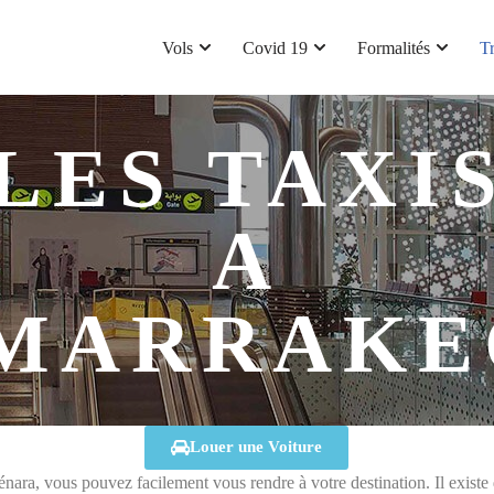
Vols
Covid 19
Formalités
T
LES TAXI
A
MARRAKE
Louer une Voiture
ara, vous pouvez facilement vous rendre à votre destination. Il existe deu