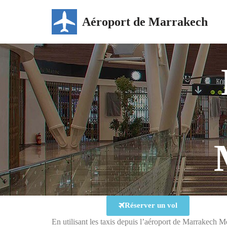
Aéroport de Marrakech
Aller
au
contenu
Réserver un vol
En utilisant les taxis depuis l’aéroport de Marrakech Mén