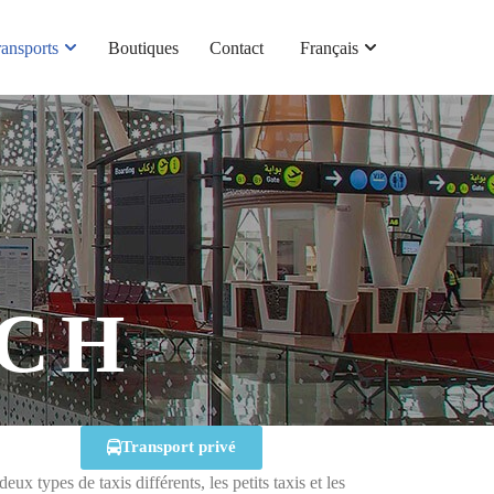
ransports
Boutiques
Contact
Français
S
CH
Transport privé
x types de taxis différents, les petits taxis et les