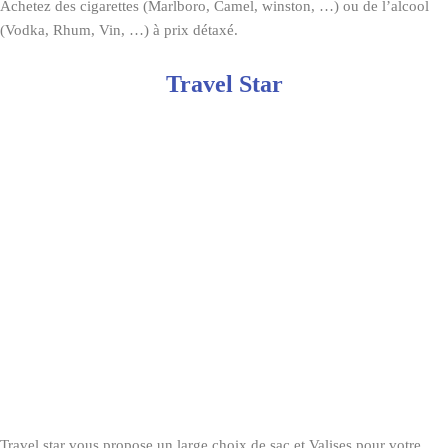
Achetez des cigarettes (Marlboro, Camel, winston, …) ou de l’alcool
(Vodka, Rhum, Vin, …) à prix détaxé.
Travel Star
Travel star vous propose un large choix de sac et Valises pour votre