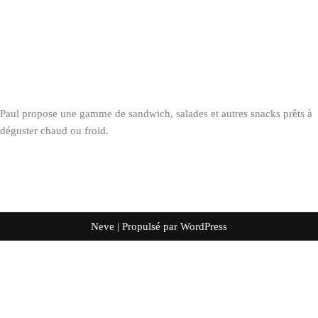
Paul propose une gamme de sandwich, salades et autres snacks prêts à
déguster chaud ou froid.
Neve
| Propulsé par
WordPress
Français
English
(
Anglais
)