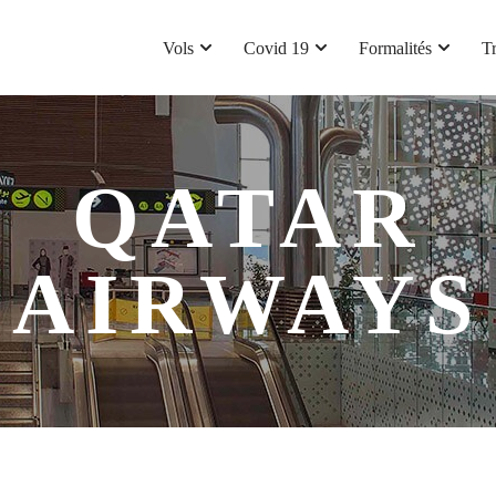
Vols
Covid 19
Formalités
T
QATAR
AIRWAYS