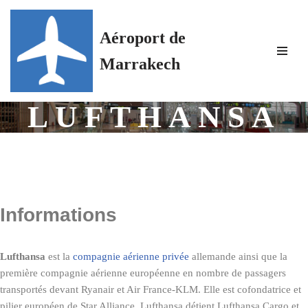
Aéroport de
Aller
au
Marrakech
contenu
LUFTHANSA
Informations
Lufthansa
est la
compagnie aérienne privée
allemande ainsi que la
première compagnie aérienne européenne en nombre de passagers
transportés devant Ryanair et Air France-KLM. Elle est cofondatrice et
pilier européen de Star Alliance. Lufthansa détient Lufthansa Cargo et